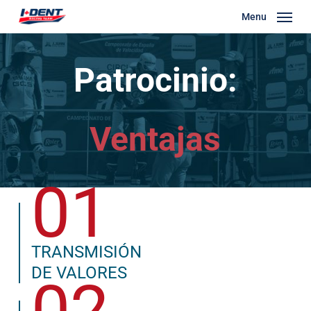
Skip
Menu
to
main
Patrocinio:
content
Ventajas
01
TRANSMISIÓN
DE VALORES
02