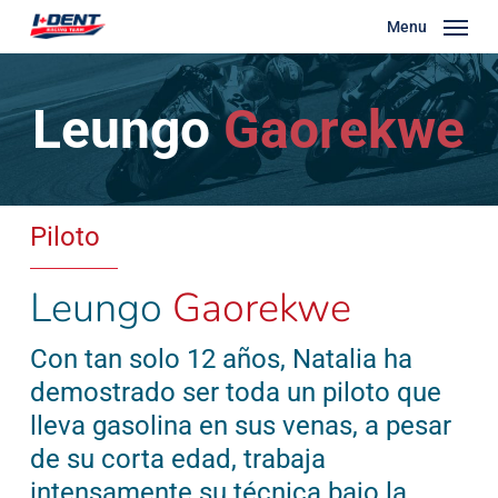
Skip
Menu
to
main
Leungo
Gaorekwe
content
Piloto
Leungo
Gaorekwe
Con tan solo 12 años, Natalia ha
demostrado ser toda un piloto que
lleva gasolina en sus venas, a pesar
de su corta edad, trabaja
intensamente su técnica bajo la