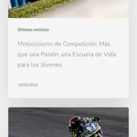
una
Escuela
de
Últimas noticias
Vida
para
Motociclismo de Competición: Más
los
que una Pasión, una Escuela de Vida
Jóvenes
para los Jóvenes
13/05/2024
El
I+Dent
Racing