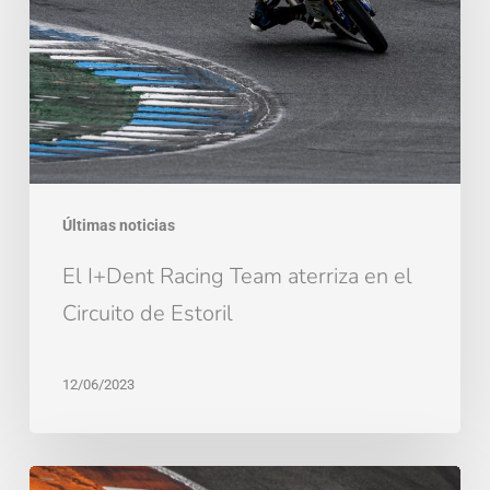
Team
aterriza
en
el
Circuito
de
Estoril
Últimas noticias
El I+Dent Racing Team aterriza en el
Circuito de Estoril
12/06/2023
El