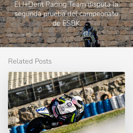
El I+Dent Racing Team disputa la
segunda prueba del campeonato
de ESBK
Related Posts
Motociclismo
de
Competición:
Más
que
una
Pasión,