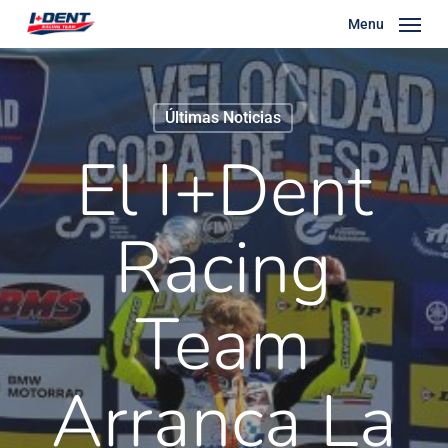
Skip
Menu
to
main
content
Últimas Noticias
El I+Dent
Racing
Team
Arranca La