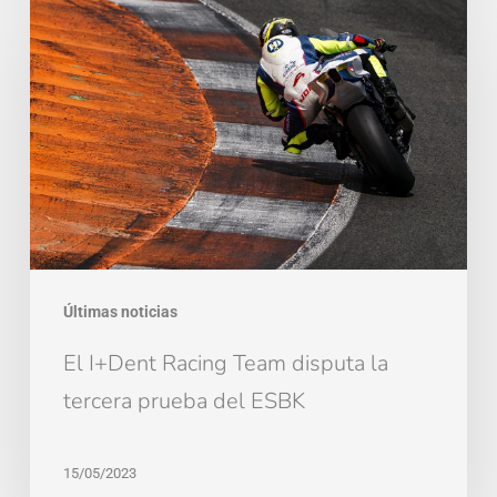
I+Dent
Racing
Team
disputa
la
tercera
prueba
del
ESBK
Últimas noticias
El I+Dent Racing Team disputa la
tercera prueba del ESBK
15/05/2023