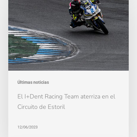
I+Dent
Racing
Team
aterriza
en
el
Circuito
de
Estoril
Últimas noticias
El I+Dent Racing Team aterriza en el
Circuito de Estoril
12/06/2023