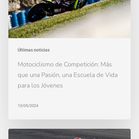
una
Pasión,
una
Escuela
de
Últimas noticias
Vida
para
Motociclismo de Competición: Más
los
que una Pasión, una Escuela de Vida
Jóvenes
para los Jóvenes
13/05/2024
El