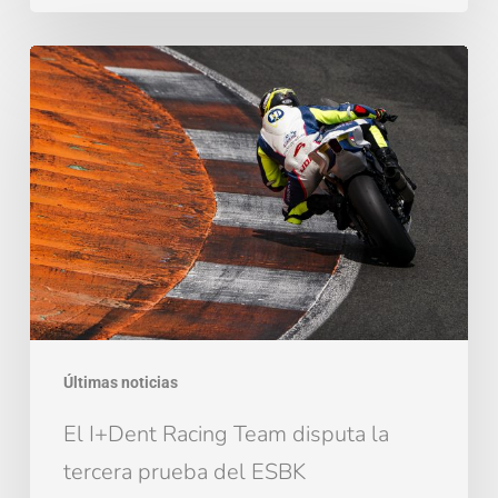
El
I+Dent
Racing
Team
disputa
la
tercera
prueba
del
ESBK
Últimas noticias
El I+Dent Racing Team disputa la
tercera prueba del ESBK